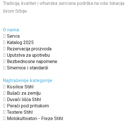
Tradicija, kvalitet i vrhunska servisna podrška na više lokacija
širom Srbije.
O nama
Servis
Katalog 2025
Rezervacija proizvoda
Uputstva za upotrebu
Bezbednosne napomene
Smernice i standardi
Najtraženije kategorije
Kosilice Stihl
Bušači za zemlju
Duvači lišća Stihl
Perači pod pritiskom
Testere Stihl
Motokultivatori - Freze Stihl