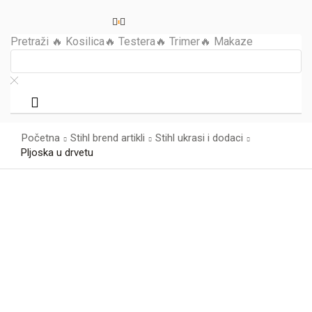
0
Pretraži
🔥 Kosilica
🔥 Testera
🔥 Trimer
🔥 Makaze
Početna
Stihl brend artikli
Stihl ukrasi i dodaci
Pljoska u drvetu