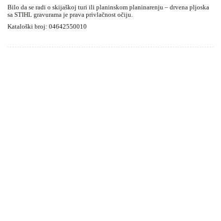
Bilo da se radi o skijaškoj turi ili planinskom planinarenju – drvena pljoska
sa STIHL gravurama je prava privlačnost očiju.
Kataloški broj: 04642550010