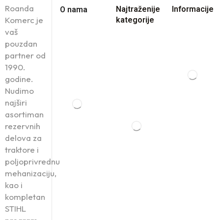
Roanda
Najtraženije
Informacije
O nama
Komerc je
kategorije
vaš
pouzdan
partner od
1990.
godine.
Nudimo
najširi
asortiman
rezervnih
delova za
traktore i
poljoprivrednu
mehanizaciju,
kao i
kompletan
STIHL