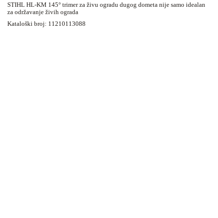
STIHL HL-KM 145° trimer za živu ogradu dugog dometa nije samo idealan
za održavanje živih ograda
Kataloški broj: 11210113088