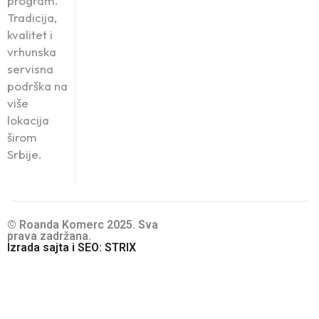
program.
Tradicija,
kvalitet i
vrhunska
servisna
podrška na
više
lokacija
širom
Srbije.
© Roanda Komerc 2025. Sva
prava zadržana.
Izrada sajta i SEO: STRIX