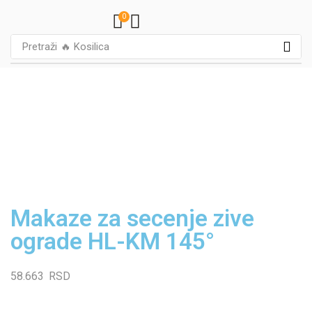
0
Pretraži
🔥 Kosilica
Makaze za secenje zive
ograde HL-KM 145°
58.663
RSD