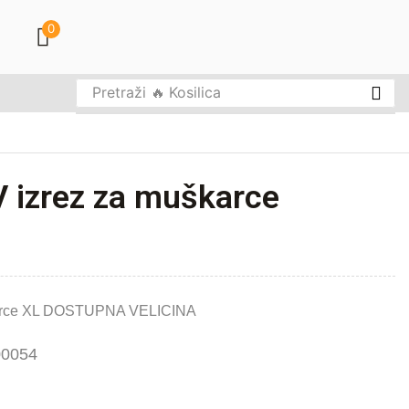
0
Pretraži
🔥 Kosilica
V izrez za muškarce
škarce XL DOSTUPNA VELICINA
0054