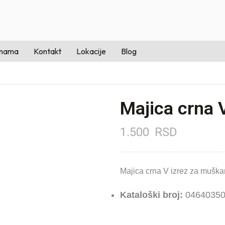
 nama
Kontakt
Lokacije
Blog
Majica crna 
1.500
RSD
Majica crna V izrez za mu
Kataloški broj:
04640350