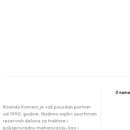
O nama
Roanda Komerc je vaš pouzdan partner
od 1990. godine. Nudimo najširi asortiman
rezervnih delova za traktore i
poljoprivrednu mehanizaciju, kao i